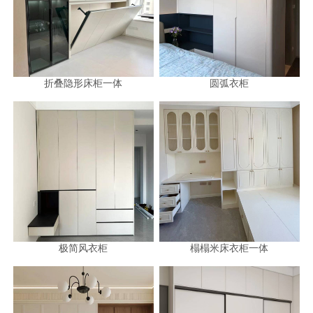
折叠隐形床柜一体
圆弧衣柜
极简风衣柜
榻榻米床衣柜一体