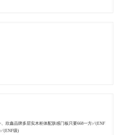
一、欣鑫品牌多层实木柜体配肤感门板只要668一方✅(ENF
(ENF级)