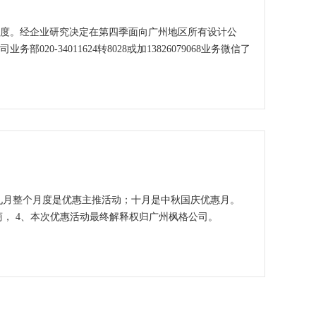
年度。经企业研究决定在第四季面向广州地区所有设计公
-34011624转8028或加13826079068业务微信了
九月整个月度是优惠主推活动；十月是中秋国庆优惠月。
商， 4、本次优惠活动最终解释权归广州枫格公司。