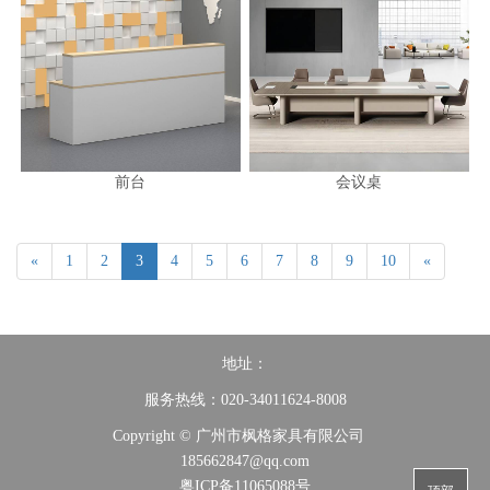
前台
会议桌
«
1
2
3
4
5
6
7
8
9
10
«
地址：
服务热线：020-34011624-8008
Copyright © 广州市枫格家具有限公司
185662847@qq.com
粤ICP备11065088号