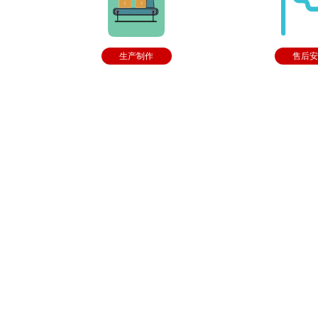
生产制作
售后安