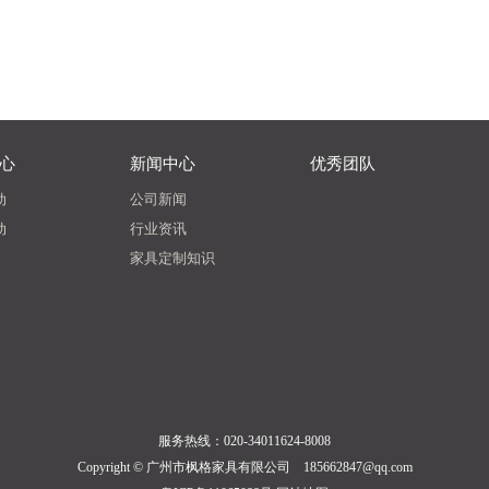
心
新闻中心
优秀团队
动
公司新闻
动
行业资讯
家具定制知识
服务热线：020-34011624-8008
Copyright © 广州市枫格家具有限公司 185662847@qq.com