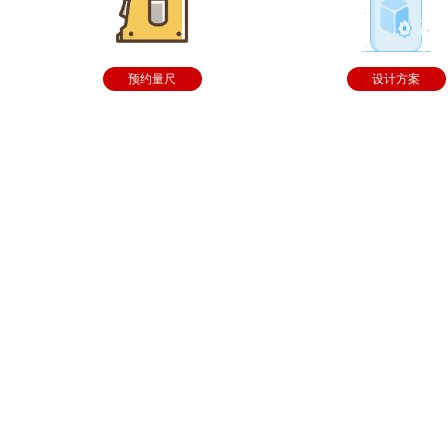
预约量尺
设计方案