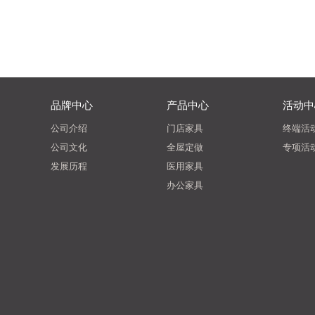
品牌中心
产品中心
活动中
公司介绍
门店家具
终端活
公司文化
全屋定做
专项活
发展历程
医用家具
办公家具