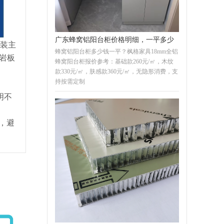
广东蜂窝铝阳台柜价格明细，一平多少
家装主
蜂窝铝阳台柜多少钱一平？枫格家具18mm全铝
钱？一看就懂
+岩板
蜂窝阳台柜报价参考：基础款260元/㎡，木纹
款330元/㎡，肤感款360元/㎡，无隐形消费，支
持按需定制
明不
，避