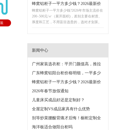
蜂窝铝柜子一平方多少钱？2026最新价
蜂窝铝柜子一平方多少钱?2026年市场主流价在
格+选购攻略
200–500元/㎡（展开面积)，差别主要在材质、
厚度和工艺，不用盲目选贵的，选对才划算。
装
新闻中心
广州家装选衣柜：平开门颜值高，推拉
门更省空间
广东蜂窝铝阳台柜价格明细，一平多少
钱？一看就懂
蜂窝铝柜子一平方多少钱？2026最新价
格+选购攻略
2026年春节放假通知
儿童床买成品好还是定制好？
全屋定制VS成品家具有什么优势
别等炒菜腰酸背痛才后悔！橱柜定制全
流程拆解，照着做秒变厨房大神
海洋板适合做阳台柜吗