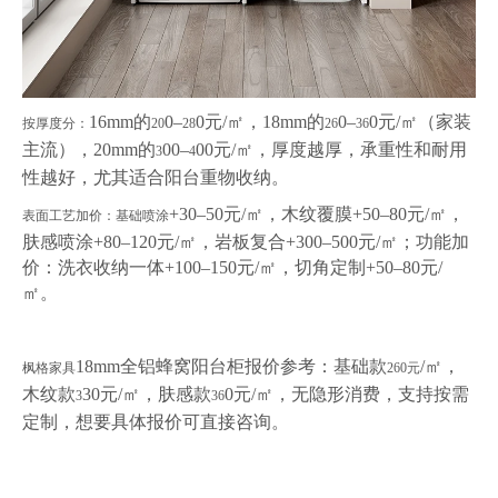
16mm的
0–
0元/㎡，18mm的
0–
0元/㎡（家装
按厚度分：
20
28
26
36
主流），20mm的
00–
00元/㎡，厚度越厚，承重性和耐用
3
4
性越好，尤其适合阳台重物收纳。
+30–50元/㎡，木纹覆膜+50–80元/㎡，
表面工艺加价：基础喷涂
肤感喷涂+80–120元/㎡，岩板复合+300–500元/㎡；功能加
价：洗衣收纳一体+100–150元/㎡，切角定制+50–80元/
㎡。
18mm全铝蜂窝阳台柜报价参考：基础款
/㎡，
枫格家具
260
元
木纹款
30元/㎡，肤感款
0元/㎡，无隐形消费，支持按需
3
36
定制，想要具体报价可直接咨询。