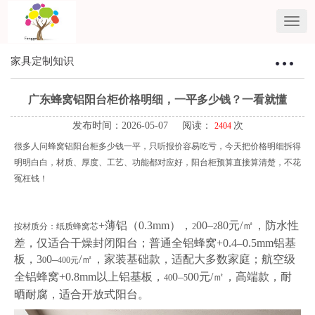
家具定制知识
Toggle
navigat
广东蜂窝铝阳台柜价格明细，一平多少钱？一看就懂
发布时间：2026-05-07 阅读：
次
2404
很多人问蜂窝铝阳台柜多少钱一平，只听报价容易吃亏，今天把价格明细拆得
明明白白，材质、厚度、工艺、功能都对应好，阳台柜预算直接算清楚，不花
冤枉钱！
+薄铝（0.3mm），
00–
80元/㎡，防水性
按材质分：纸质蜂窝芯
2
2
差，仅适合干燥封闭阳台；普通全铝蜂窝+0.4–0.5mm铝基
板，3
0–
/㎡，家装基础款，适配大多数家庭；航空级
0
400
元
全铝蜂窝+0.8mm以上铝基板，
0–
00元/㎡，高端款，耐
40
5
晒耐腐，适合开放式阳台。