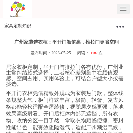
家具定制知识
Toggle
navigat
广州家装选衣柜：平开门颜值高，推拉门更省空间
发布时间：2026-05-25 阅读：
次
1587
居家衣柜定制，平开门与推拉门各有优势，广州业
主常纠结款式选择，二者核心差别集中在颜值观
感、空间占用、实用体验上，可结合户型大小按需
挑选。
平开门衣柜凭借精致外观成为家装热门款，整体线
条规整大气，柜门样式丰富，极简、轻奢、复古风
格都能轻松适配全屋装修，视觉层次感更强，落地
效果高级耐看。开门后柜体内部无遮挡，所有衣
物、收纳分区一目了然，拿取衣物顺畅便捷。密封
性能出色，能有效阻隔湿气，适配广州潮湿气候，