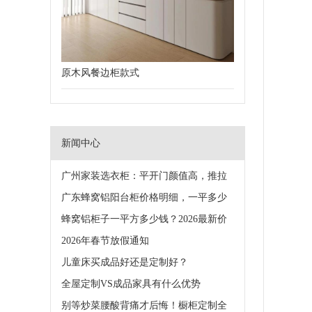
原木风餐边柜款式
新闻中心
广州家装选衣柜：平开门颜值高，推拉
门更省空间
广东蜂窝铝阳台柜价格明细，一平多少
钱？一看就懂
蜂窝铝柜子一平方多少钱？2026最新价
格+选购攻略
2026年春节放假通知
儿童床买成品好还是定制好？
全屋定制VS成品家具有什么优势
别等炒菜腰酸背痛才后悔！橱柜定制全