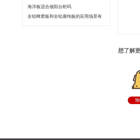
流程拆解，照着做秒变厨房大神
海洋板适合做阳台柜吗
全铝蜂窝板和全铝康纯板的应用场景有
哪些？
想了解
预